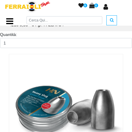
0
0
Home Page
/
PIOMBINI
/
Piombini Fallati
/
H&N Slug Heavy
.218 5,53 - 34 gr. FALLATO
/
Quantità: