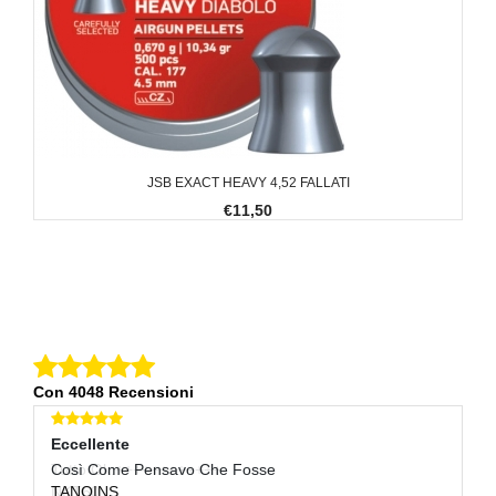
JSB EXACT HEAVY 4,52 FALLATI
€11,50
Con 4048 Recensioni
Eccellente
E
Così Come Pensavo Che Fosse
Pr
TANOINS
Sp