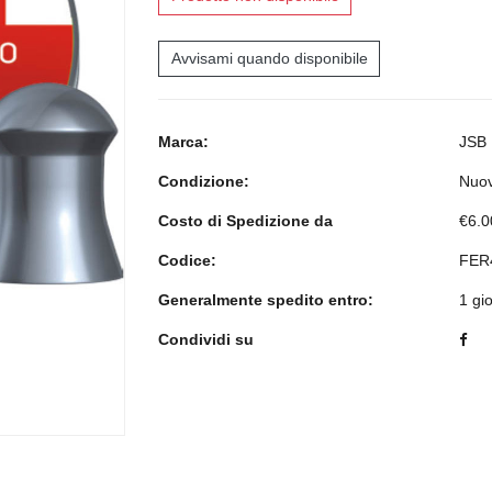
Avvisami quando disponibile
Marca:
JSB
Condizione:
Nuov
Costo di Spedizione da
€6.0
Codice:
FER
Generalmente spedito entro:
1 gi
Condividi su