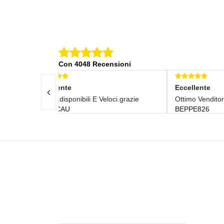
Con 4048 Recensioni
Eccellente
Ecc
Veloci.grazie
Ottimo Venditore
Tutt
BEPPE826
FRA