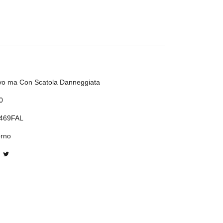
o ma Con Scatola Danneggiata
0
469FAL
orno