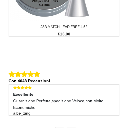
JSB MATCH LEAD FREE 4,52
€13,00
Con 4048 Recensioni
Eccellente
E
o
Guarnizione Perfetta,spedizione Veloce,non Molto
Tu
r
Economiche
albe_zing