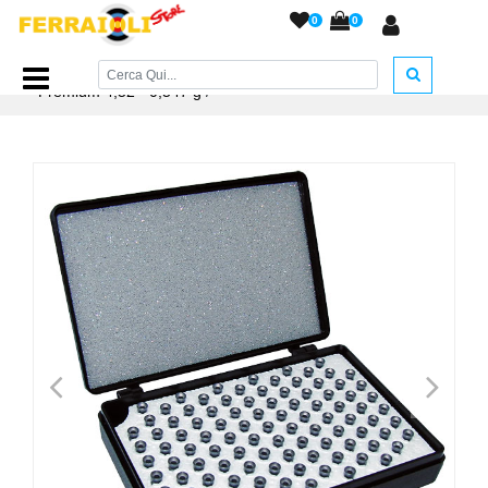
0
0
Home Page
/
PIOMBINI
/
Piombini JSB cal. 4,5
/
JSB Exact
Premium 4,52 - 0,547 g
/
<
>