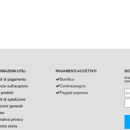
RMAZIONI UTILI
PAGAMENTI ACCETTATI
IS
Ins
Bonifico
di di pagamento
new
Contrassegno
zie sull'acquisto
Paypal express
prodotti
i di spedizione
zioni generali
ies
mativa privacy
stra storia