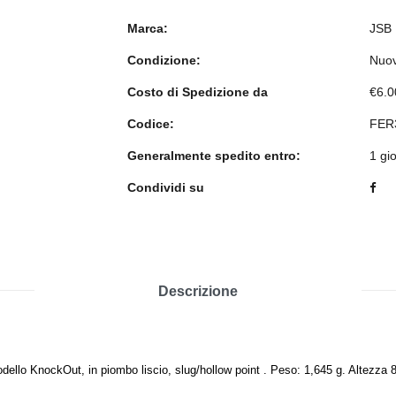
Marca:
JSB
Condizione:
Nuo
Costo di Spedizione da
€6.0
Codice:
FER
Generalmente spedito entro:
1 gi
Condividi su
Descrizione
llo KnockOut, in piombo liscio, slug/hollow point . Peso: 1,645 g. Altezza 8