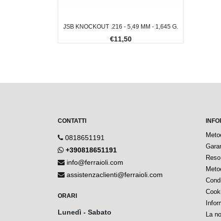
JSB KNOCKOUT .216 - 5,49 MM - 1,645 G.
€11,50
CONTATTI
INFO
Meto
0818651191
Garan
+390818651191
Reso 
info@ferraioli.com
Metod
assistenzaclienti@ferraioli.com
Condi
Cook
ORARI
Infor
Lunedì - Sabato
La no