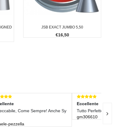
SIGNED
JSB EXACT JUMBO 5,50
€16,50
Eccellente
Eccellente
nche Sy
Tutto Perfetto! Grazie!!!
Ottimo, Tutto
gm306610
Descrizione. 
toppermat