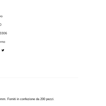
vo
0
3306
orno
mm. Forniti in confezione da 200 pezzi.