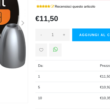
Recensisci questo articolo
€11,50
>
-
+
AGGIUNGI AL 
Da:
Prezz
1
€11,5
5
€10,9
10
€10,3