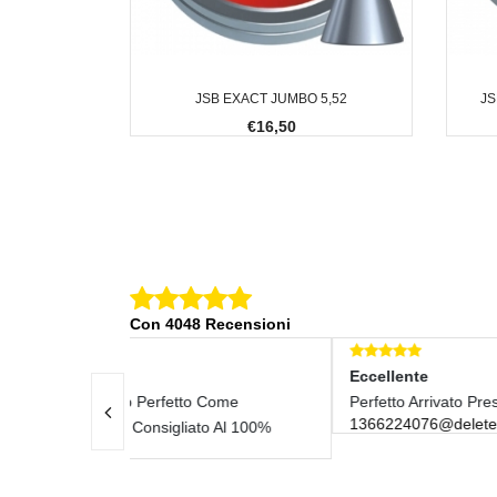
JSB EXACT JUMBO 5,52
JS
€16,50
Con 4048 Recensioni
Eccellente
Ecc
tto Come
Perfetto Arrivato Prestissimo
Ven
1366224076@deleted
iato Al 100%
Aff
Velo
201