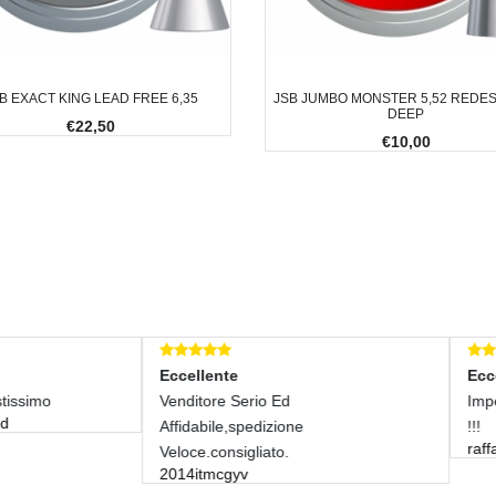
B EXACT KING LEAD FREE 6,35
JSB JUMBO MONSTER 5,52 REDE
DEEP
€22,50
€10,00
ellente
Eccellente
ditore Serio Ed
Impeccabile, Come Sempre! A
idabile,spedizione
!!!
raffaele-pezzella
ce.consigliato.
4itmcgyv