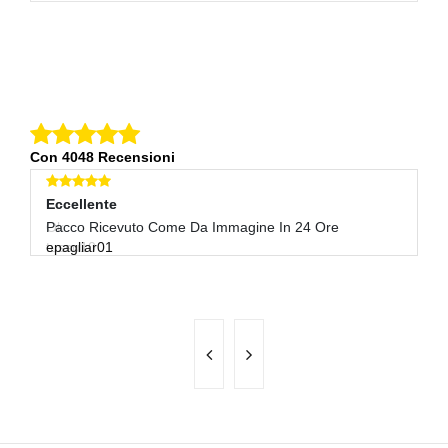
Con 4048 Recensioni
Eccellente
Eccellente
E
Ok
Pacco Ricevuto Come Da Immagine In 24 Ore
+
tussu10
epagliar01
V
m