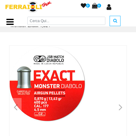
0
0
Home Page
/
PIOMBINI
/
Piombini JSB cal. 4,5
/
JSB
Monster Exact 4,52
/
<
>