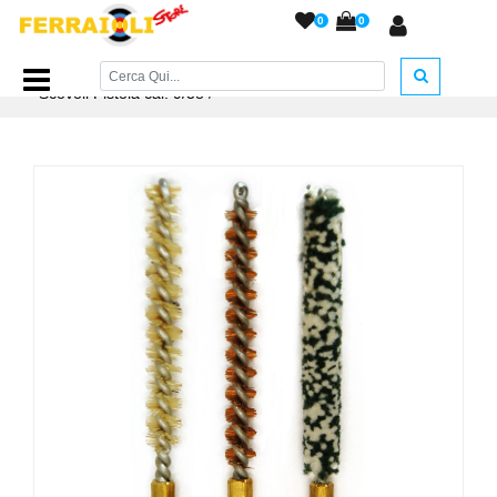
0
0
Home Page
/
ACCESSORI ARMERIA
/
Accessori Pulizia
/
Kit
Scovoli Pistola cal. 9/38
/