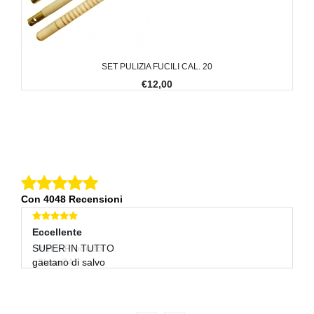
SET PULIZIA FUCILI CAL. 20
€12,00
Con 4048 Recensioni
Eccellente
Eccellente
E
Ottimo Prodotto
SUPER IN TUTTO
Ar
n3lson74
gaetano di salvo
mu