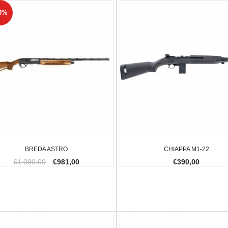
0%
AGLULA UPLULA 9MM
BALLISTOL MANGIA RUGGINE 150 ML
FX IMPACT 
€10,00
€2.300,00
7,00
-20.34%
BREDA ASTRO
CHIAPPA M1-22
€1.090,00
€981,00
€390,00