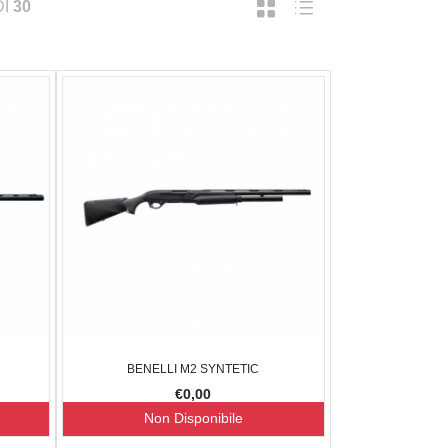
DI
30
BENELLI M2 SYNTETIC
€0,00
Non Disponibile