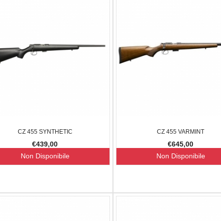
UBERTI S.A. COLT 1873 STALLION
KIT O-RIN
CZ 455 SYNTHETIC
CZ 455 VARMINT
,50
€600,00
€360,00
€45,00
€439,00
€645,00
-9.52%
-40%
Non Disponibile
Non Disponibile