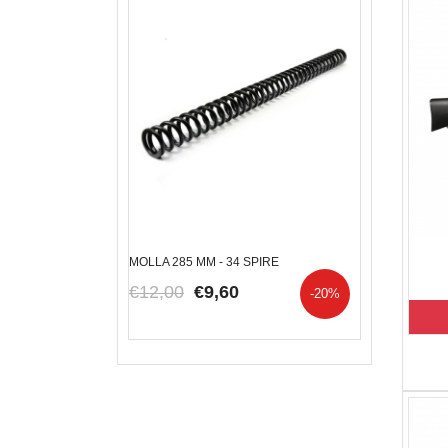
KALIBRGUN NEW -
MOLLA 285 MM - 34 SPIRE
BUSSOLA BLU
€12,00
€9,60
€10,50
€9
-20%
00
-33.33%