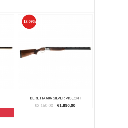
-12.09%
BERETTA 686 SILVER PIGEON I
€2.150,00
€1.890,00