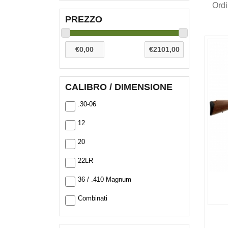
Ord
PREZZO
CALIBRO / DIMENSIONE
.30-06
12
20
22LR
36 / .410 Magnum
Combinati