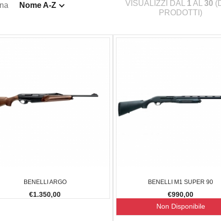
VISUALIZZI DAL
1
AL
30
(
ina
Nome A-Z
PRODOTTI)
BENELLI ARGO
BENELLI M1 SUPER 90
€1.350,00
€990,00
Non Disponibile