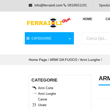
info@ferraioli.com
0818651191
Spedizi
HOME
CA
CATEGORIE
Home Page
/
ARMI DA FUOCO
/
Armi Lunghe
/
AR
CATEGORIE
Armi Corte
Armi Lunghe
Canne
Usate