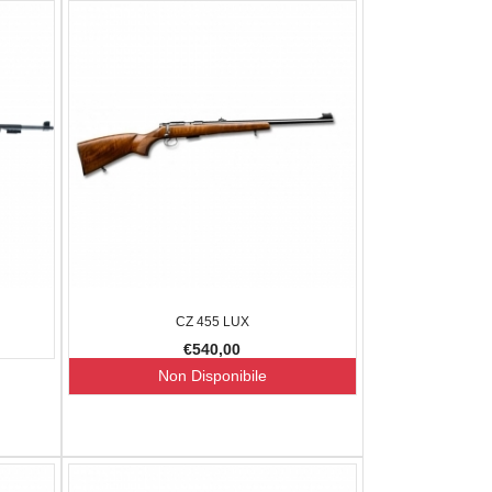
M4 SNIPER BRONZE 5,5
GLOCK 17 E 19 GEN.6
PISTOLA
€830,00
€109,0
CZ 455 LUX
€540,00
Non Disponibile