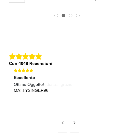
Con 4048 Recensioni
Eccellente
Eccellente
E
Spedizione Immediata....grazie.
Ottimo Oggetto!
Co
INRODA
MATTYSINGER96
R