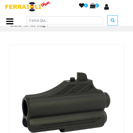
0
0
Home Page
/
RICAMBI
/
Tacche di Mira e Mirini
/
Mirino
Diana 46/460 Mag.
/