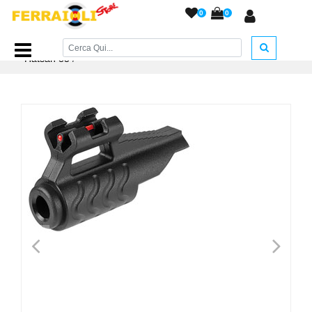
0
0
Home Page
/
RICAMBI
/
Tacche di Mira e Mirini
/
Mirino
Hatsan 85
/
<
>