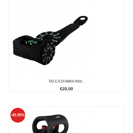
TACCA DI MIRA 400/...
€20,00
-45.95%