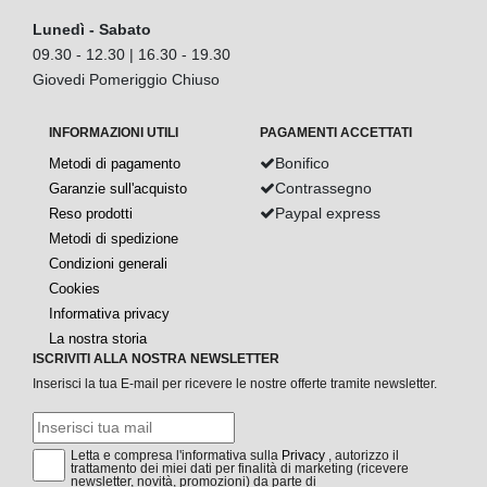
Lunedì - Sabato
09.30 - 12.30 | 16.30 - 19.30
Giovedi Pomeriggio Chiuso
INFORMAZIONI UTILI
PAGAMENTI ACCETTATI
Bonifico
Metodi di pagamento
Contrassegno
Garanzie sull'acquisto
Paypal express
Reso prodotti
Metodi di spedizione
Condizioni generali
Cookies
Informativa privacy
La nostra storia
ISCRIVITI ALLA NOSTRA NEWSLETTER
Inserisci la tua E-mail per ricevere le nostre offerte tramite newsletter.
Letta e compresa l'informativa sulla
Privacy
, autorizzo il
trattamento dei miei dati per finalità di marketing (ricevere
newsletter, novità, promozioni) da parte di