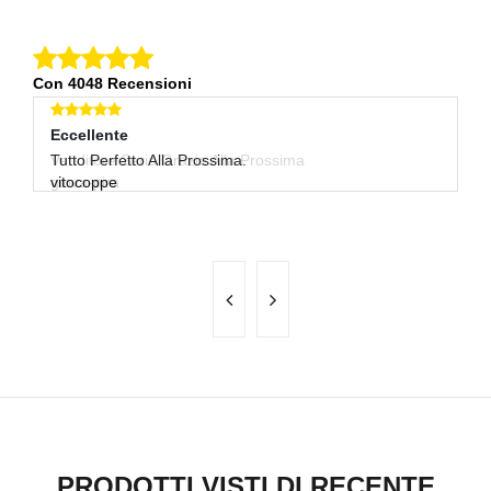
Con 4048 Recensioni
Eccellente
Eccellente
E
Venditore Serio Grazie Alla Prossima
Tutto Perfetto Alla Prossima.
Ot
giova-pira
vitocoppe
n
PRODOTTI VISTI DI RECENTE