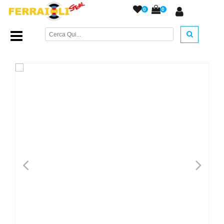
0
0
Home Page
/
RICAMBI
/
Molle e Kit
/
Molla HW 50<7,5j
/
<
>