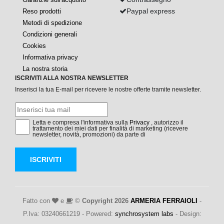
Paypal express
Reso prodotti
Metodi di spedizione
Condizioni generali
Cookies
Informativa privacy
La nostra storia
ISCRIVITI ALLA NOSTRA NEWSLETTER
Inserisci la tua E-mail per ricevere le nostre offerte tramite newsletter.
Letta e compresa l'informativa sulla
Privacy
, autorizzo il
trattamento dei miei dati per finalità di marketing (ricevere
newsletter, novità, promozioni) da parte di
ISCRIVITI
Fatto con
e
©
Copyright 2026
ARMERIA FERRAIOLI
-
P.Iva: 03240661219 - Powered:
synchrosystem labs
- Design: