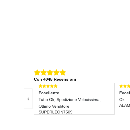
Con 4048 Recensioni
Eccellente
Eccell
d Affidabile.
Tutto Ok, Spedizione Velocissima,
Ok
ALAMB
++
Ottimo Venditore
SUPERLEON7509