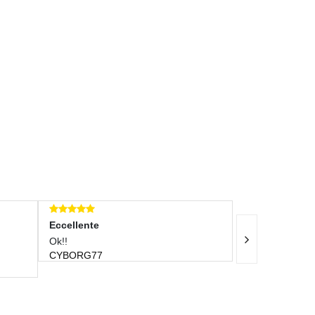
Eccellente
Eccellente
Ok!!
Ottimo Venditore, 
CYBORG77
A++++++++++++
MANNION0