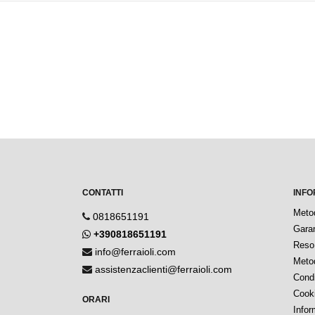
CONTATTI
INFO
Meto
0818651191
Garan
+390818651191
Reso 
info@ferraioli.com
Metod
assistenzaclienti@ferraioli.com
Condi
Cook
ORARI
Infor