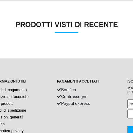
PRODOTTI VISTI DI RECENTE
RMAZIONI UTILI
PAGAMENTI ACCETTATI
IS
Ins
Bonifico
di di pagamento
new
Contrassegno
zie sull'acquisto
Paypal express
prodotti
i di spedizione
zioni generali
ies
mativa privacy