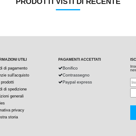
PRODOTTI VISTI DI RECENTE
RMAZIONI UTILI
PAGAMENTI ACCETTATI
IS
Ins
Bonifico
di di pagamento
new
Contrassegno
zie sull'acquisto
Paypal express
prodotti
i di spedizione
zioni generali
ies
mativa privacy
stra storia