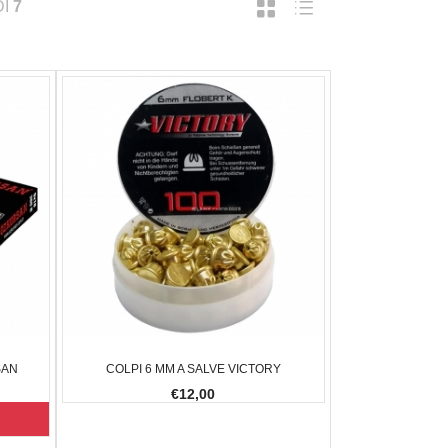
DI
7
SAN
COLPI 6 MM A SALVE VICTORY
€12,00