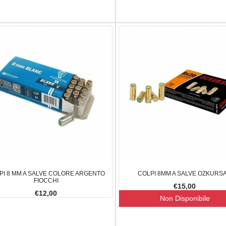
AGLULA UPLULA 9MM
BALLISTOL MANGIA RUGGINE 150 ML
FX IMPACT 
€10,00
€2.300,00
7,00
-20.34%
PI 8 MM A SALVE COLORE ARGENTO
COLPI 8MM A SALVE OZKURS
FIOCCHI
€15,00
€12,00
Non Disponibile