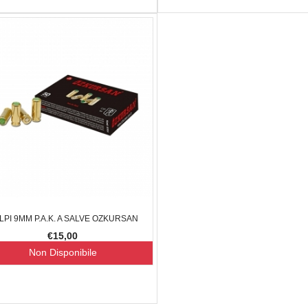
LPI 9MM P.A.K. A SALVE OZKURSAN
NELLI KITE
BERETTA AR70 SPORT CAL. 222R
CARICHINO
-.45AC
€15,00
170,00
€1.390,00
€1.112,00
-15%
-20%
€59,00
Non Disponibile