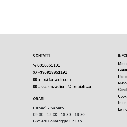
CONTATTI
INFO
Meto
0818651191
Garan
+390818651191
Reso 
info@ferraioli.com
Metod
assistenzaclienti@ferraioli.com
Condi
Cook
ORARI
Infor
Lunedì - Sabato
La no
09.30 - 12.30 | 16.30 - 19.30
Giovedi Pomeriggio Chiuso