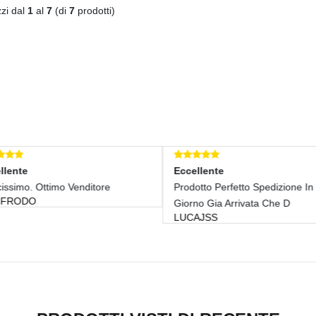
zzi dal
1
al
7
(di
7
prodotti)
lente
Eccellente
issimo. Ottimo Venditore
Prodotto Perfetto Spedizione In 
FRODO
Giorno Gia Arrivata Che D
LUCAJSS