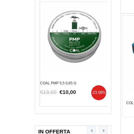
TSAN ESCORT A
COAL PMP 5,5 0,65 G
CARICHINO M
-.45AC
€13,00
€10,00
-23.08%
€59,00
€4
COL
IN OFFERTA