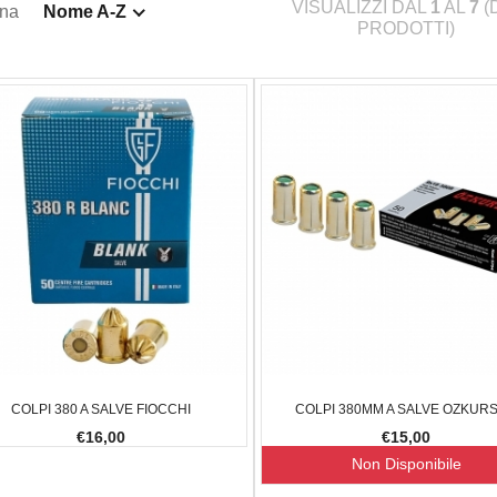
VISUALIZZI DAL
1
AL
7
(
ina
Nome A-Z
PRODOTTI)
COLPI 380 A SALVE FIOCCHI
COLPI 380MM A SALVE OZKUR
€16,00
€15,00
Non Disponibile