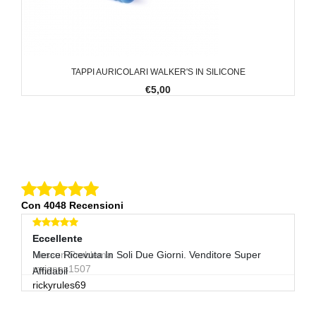
TAPPI AURICOLARI WALKER'S IN SILICONE
€5,00
Con 4048 Recensioni
Eccellente
Eccellente
E
Nessun Problema
Merce Ricevuta In Soli Due Giorni. Venditore Super
Tu
mrjones1507
b
Affidabil
rickyrules69