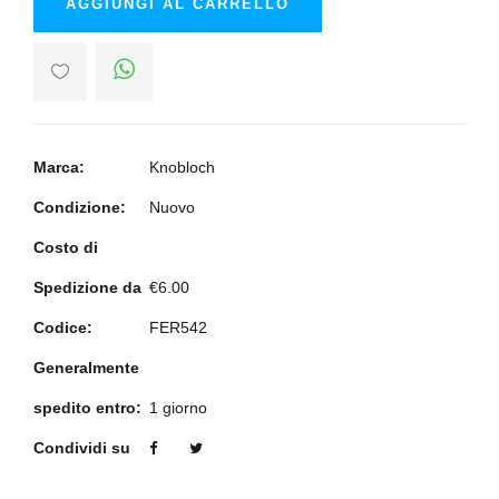
AGGIUNGI AL CARRELLO
Marca:
Knobloch
Condizione:
Nuovo
Costo di
Spedizione da
€6.00
Codice:
FER542
Generalmente
spedito entro:
1 giorno
Condividi su