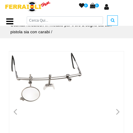
0
0
Home Page
/
ACCESSORI ARMERIA
/
Accessori Tiro
/
Occhiali Knobloch in metallo per il tiro a segno sia con
pistola sia con carabi
/
<
>