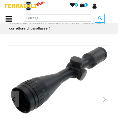
0
0
Home Page
/
ACCESSORI ARMERIA
/
Ottiche e Red Dot
/
Ottica Hawke 13110 Airmax EV 3-9x40 AO, reticolo AMX e
correttore di parallasse
/
<
>