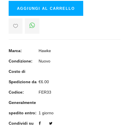
AGGIUNGI AL CARRELLO
Marca:
Hawke
Condizione:
Nuovo
Costo di
Spedizione da
€6.00
Codice:
FER33
Generalmente
spedito entro:
1 giorno
Condividi su