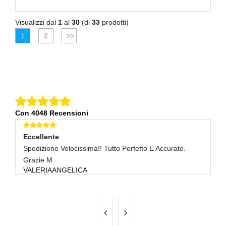
Visualizzi dal
1
al
30
(di
33
prodotti)
1
2
>>
Con 4048 Recensioni
Eccellente
E
Spedizione Velocissima!! Tutto Perfetto E Accurato.
Tr
I
Grazie M
VALERIAANGELICA