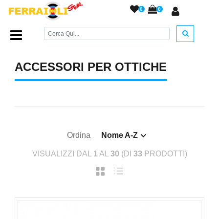
0
0
Home Page
/
ACCESSORI ARMERIA
/
Ottiche (Accessori)
/
ACCESSORI PER OTTICHE
Ordina
Nome A-Z
VISUALIZZI DAL
1
AL
30
(DI
33
PRODOTTI)