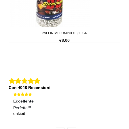
PALLINI ALLUMINIO 0,30 GR
€8,00
Con 4048 Recensioni
Eccellente
E
Perfetto!!!
Ok
onkioit
p