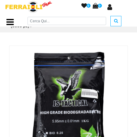
0
0
Home Page
/
TEMPO LIBERO
/
Soft air
/
Pallini Bio 0,20
(5000 pz)
/