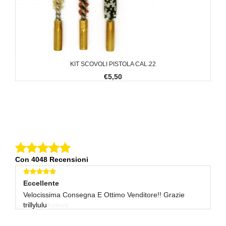
KIT SCOVOLI PISTOLA CAL.22
€5,50
Con 4048 Recensioni
Eccellente
E
Velocissima Consegna E Ottimo Venditore!! Grazie
Sp
trillylulu
P
ru