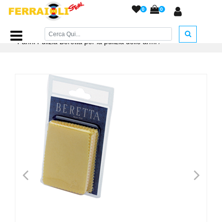
0
0
Home Page
/
ACCESSORI ARMERIA
/
Accessori Pulizia
/
Panni Pulizia Beretta per la pulizia delle armi
/
<
>