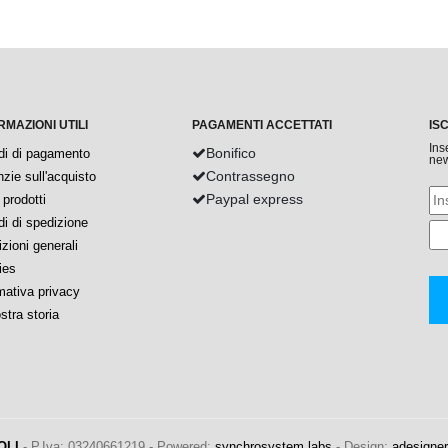
RMAZIONI UTILI
PAGAMENTI ACCETTATI
IS
Ins
Bonifico
di di pagamento
new
Contrassegno
zie sull'acquisto
Paypal express
prodotti
i di spedizione
zioni generali
ies
mativa privacy
stra storia
OLI
- P.Iva: 03240661219 - Powered:
synchrosystem labs
- Design:
adesigner