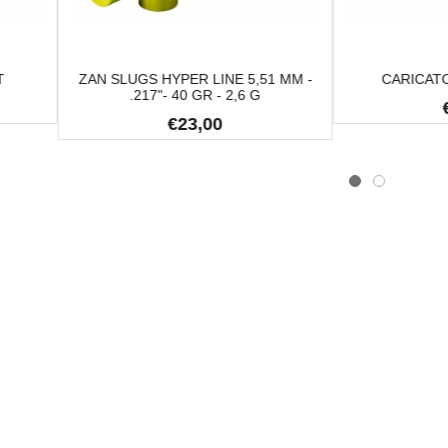
N SLUGS HYPER LINE 5,51 MM -
CARICATORE 92K A SAL
.217"- 40 GR - 2,6 G
€19,00
CAPPELLO
€23,00
€5,00
E NIKKO 1X30 S.11 MM
BERETTA PX4 STORM CAL. 9X21
€730,00
€450,00
-38.36%