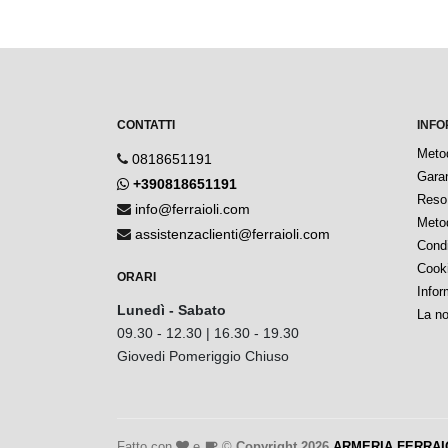
CONTATTI
INFO
Meto
0818651191
Garan
+390818651191
Reso 
info@ferraioli.com
Metod
assistenzaclienti@ferraioli.com
Condi
Cook
ORARI
Infor
Lunedì - Sabato
La no
09.30 - 12.30 | 16.30 - 19.30
Giovedi Pomeriggio Chiuso
Fatto con
e
©
Copyright 2026
ARMERIA FERRAI