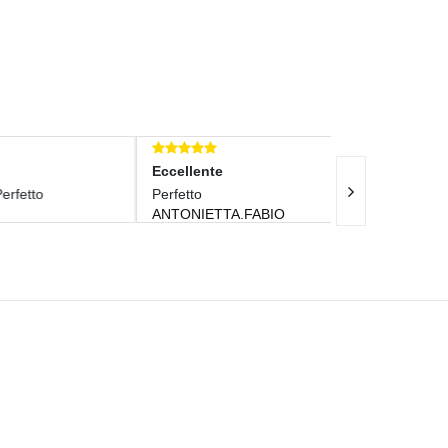
Eccellente
Eccellente
Perfetto
Great Oil Fun
ANTONIETTA.FABIO
Maintenance.
HUGO_DE_J