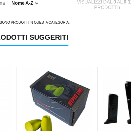
VISUALIZZI DAL
0
AL
0
(
ina
Nome A-Z
PRODOTTI)
 SONO PRODOTTI IN QUESTA CATEGORIA.
ODOTTI SUGGERITI
MAGLULA UPLULA 9MM
BALLISTOL MANGIA RUGGINE 150 ML
FX IMPACT
€10,00
€2.300,0
47,00
-20.34%