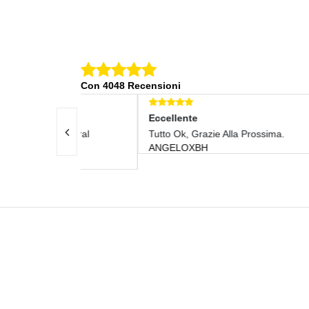
Con 4048 Recensioni
Eccellente
Ecce
 General
Tutto Ok, Grazie Alla Prossima.
Tutt
ANGELOXBH
GIO