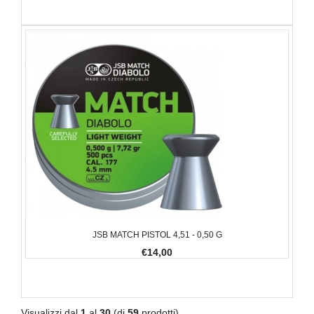
JSB MATCH PISTOL 4,51 - 0,50 G
€14,00
Visualizzi dal
1
al
30
(di
59
prodotti)