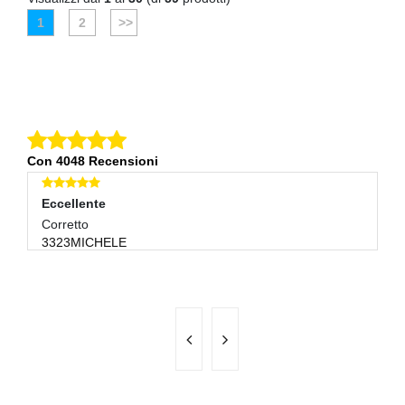
1
2
>>
Con 4048 Recensioni
Eccellente
E
Corretto
Ve
3323MICHELE
V