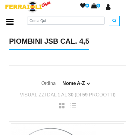
0
0
Home Page
/
PIOMBINI
/
Piombini JSB cal. 4,5
/
PIOMBINI JSB CAL. 4,5
Ordina
Nome A-Z
VISUALIZZI DAL
1
AL
30
(DI
59
PRODOTTI)