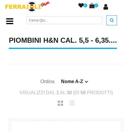
0
0
Home Page
/
PIOMBINI
/
Piombini H&N cal. 5,5 - 6,35....
/
PIOMBINI H&N CAL. 5,5 - 6,35....
Ordina
Nome A-Z
VISUALIZZI DAL
1
AL
30
(DI
50
PRODOTTI)