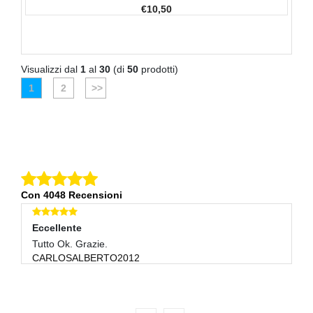
€10,50
Visualizzi dal
1
al
30
(di
50
prodotti)
1
2
>>
Con 4048 Recensioni
Eccellente
E
Tutto Ok. Grazie.
O
CARLOSALBERTO2012
B