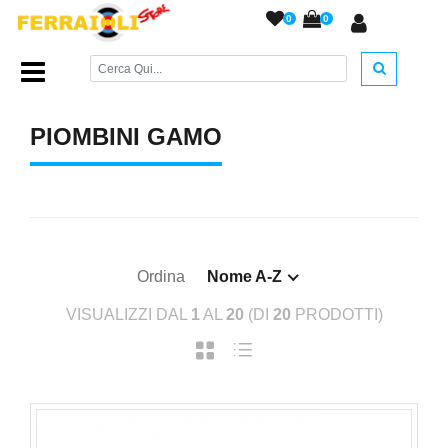
0
0
Home Page
/
PIOMBINI
/
Piombini GAMO cal. 4,5 e 5,5
/
PIOMBINI GAMO
Ordina
Nome A-Z
VISUALIZZI DAL
1
AL
20
(DI
20
PRODOTTI)