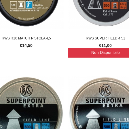
E MAGNETICO
UMAREX CPS
DAN WESSO
1,00
€170,00
€155,00
€180,00
-12.35%
-8.82%
RWS R10 MATCH PISTOLA 4,5
RWS SUPER FIELD 4,51
€14,50
€11,00
Non Disponibile