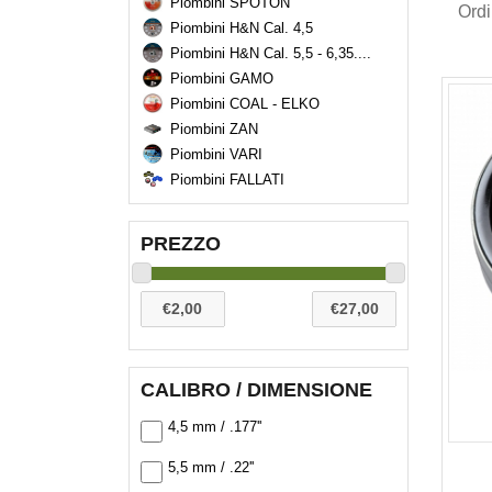
Piombini SPOTON
Ord
Piombini H&N Cal. 4,5
Piombini H&N Cal. 5,5 - 6,35....
Piombini GAMO
Piombini COAL - ELKO
Piombini ZAN
Piombini VARI
Piombini FALLATI
PREZZO
CALIBRO / DIMENSIONE
4,5 mm / .177''
5,5 mm / .22''