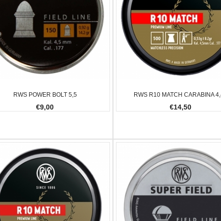
0,65 G
CARICHINO MAGLULA UPLULA 9MM
BALLISTOL
-.45AC
€10,00
0,00
-23.08%
€59,00
€47,00
-20.34%
RWS POWER BOLT 5,5
RWS R10 MATCH CARABINA 4,
€9,00
€14,50