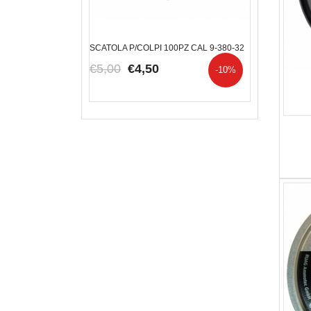
FDE RED DOT
SCATOLA P/COLPI 100PZ CAL 9-380-32
RACCOGLITOR
5,00
€5,00
€4,50
€81,00
€7
-12.16%
-10%