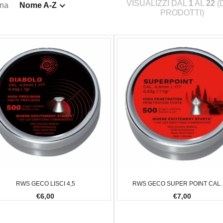
VISUALIZZI DAL
1
AL
22
(
ina
Nome A-Z
PRODOTTI)
RWS GECO LISCI 4,5
RWS GECO SUPER POINT CAL. 
€6,00
€7,00