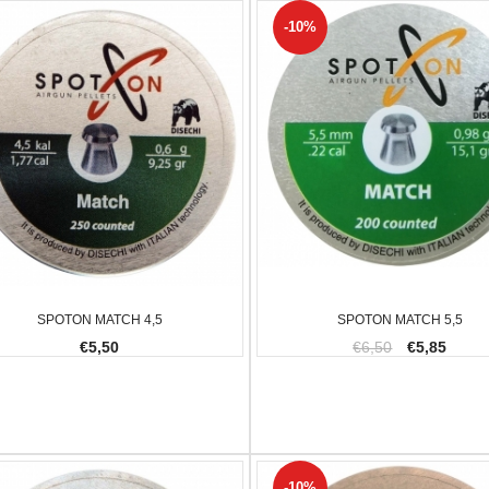
-10%
AGLULA UPLULA 9MM
BALLISTOL MANGIA RUGGINE 150 ML
FX IMPACT 
€10,00
€2.300,00
7,00
-20.34%
SPOTON MATCH 4,5
SPOTON MATCH 5,5
€5,50
€6,50
€5,85
-10%