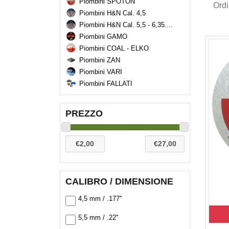
Piombini SPOTON
Ord
Piombini H&N Cal. 4,5
Piombini H&N Cal. 5,5 - 6,35....
Piombini GAMO
Piombini COAL - ELKO
Piombini ZAN
Piombini VARI
Piombini FALLATI
PREZZO
CALIBRO / DIMENSIONE
4,5 mm / .177''
5,5 mm / .22''