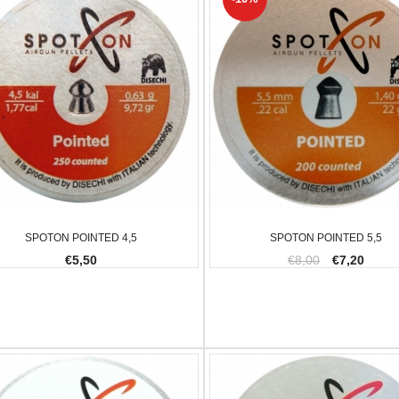
ER GRUPPO SCATTO
,00
-20%
PULS SGANCIO CARICATORE
BERSAGLI I
TANFOGLIO C
€9,00
€
€37,00
€34,00
-8.11%
SPOTON POINTED 4,5
SPOTON POINTED 5,5
€5,50
€8,00
€7,20