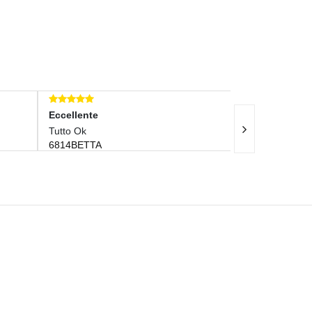
Eccellente
Eccellente
Tutto Ok
Tutto Ok Grazie 
6814BETTA
Molto Veloce !!
MAUROMOSC