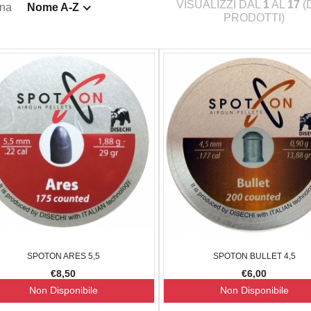
VISUALIZZI DAL
1
AL
17
(
ina
Nome A-Z
PRODOTTI)
SPOTON ARES 5,5
SPOTON BULLET 4,5
€8,50
€6,00
Non Disponibile
Non Disponibile