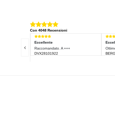
Con 4048 Recensioni
Eccellente
Eccel
mo Venditore !!
Raccomandato. A +++
Ottim
DVX28101922
BERG