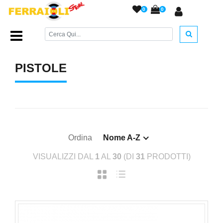
0
0
Home Page
/
ARMI A SALVE
/
Pistole
/
PISTOLE
Ordina
Nome A-Z
VISUALIZZI DAL
1
AL
30
(DI
31
PRODOTTI)