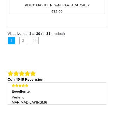
PISTOLA POLICE NEW/NERA A SALVE CAL. 9
€72,00
Visualizzi dal
1
al
30
(di
31
prodotti)
1
2
>>
Con 4048 Recensioni
Eccellente
E
Perfetto
Tu
MAR.MAD.6AKIRSM6
V