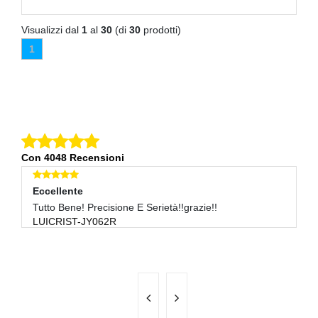
Visualizzi dal
1
al
30
(di
30
prodotti)
1
Con 4048 Recensioni
Eccellente
Eccellente
E
Tutto Bene! Precisione E Serietà!!grazie!!
Venditore Perfetto-spedizione Super Veloce-preciso-
Tu
LUICRIST-JY062R
B
raccomand
0172MARTINA53