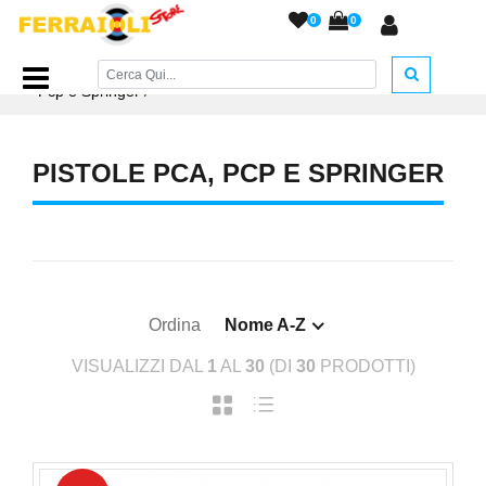
0
0
Home Page
/
ARMI AD ARIA COMPRESSA
/
Pistole Pca,
Pcp e Springer
/
PISTOLE PCA, PCP E SPRINGER
Ordina
Nome A-Z
VISUALIZZI DAL
1
AL
30
(DI
30
PRODOTTI)