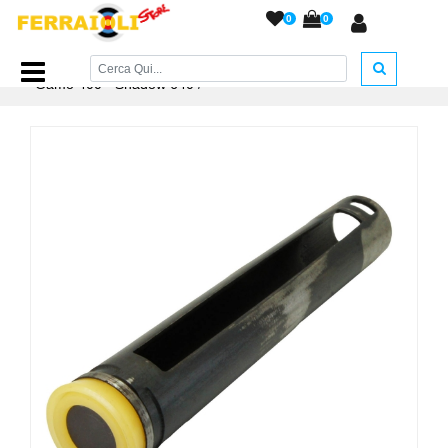
0
0
Home Page
/
RICAMBI
/
Pistoni e Gruppi Scatto
/
Pistone
Gamo 400 - Shadow 640
/