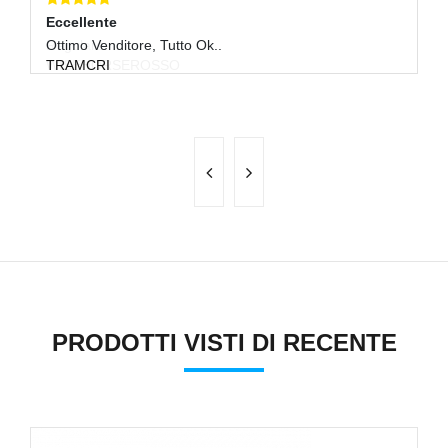
Eccellente
E
Ottimo Venditore, Tutto Ok..
Ot
TRAMCRI
A
R
PRODOTTI VISTI DI RECENTE