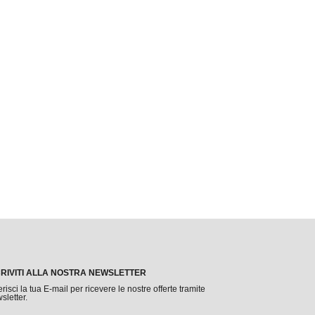
CRIVITI ALLA NOSTRA NEWSLETTER
erisci la tua E-mail per ricevere le nostre offerte tramite
sletter.