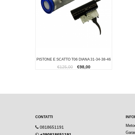
PISTONE E SCATTO T06 DIANA 31-34-38-46
€125,00
€98,00
CONTATTI
INFO
Meto
0818651191
Garan
+390818651191