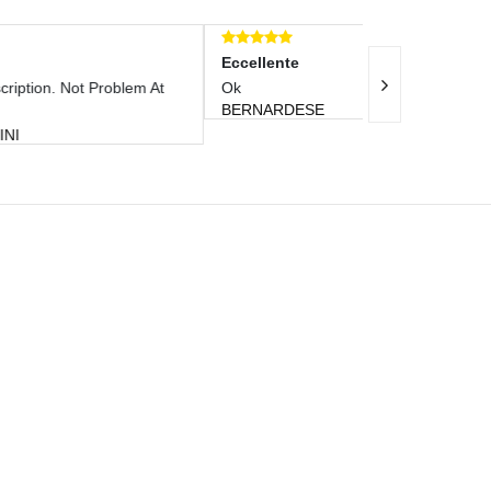
Eccellente
Eccellente
m At
Ok
Venditore Otti
BERNARDESE
MATTIANDAN