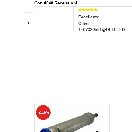
Con 4048 Recensioni
Eccellente
Ecce
Ottimo
Otti
1467020561@DELETED
GIG
-21.6%