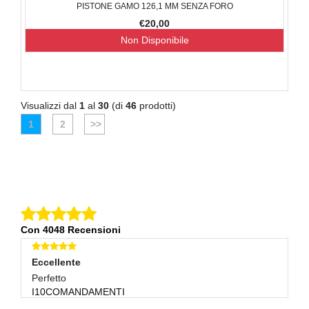
PISTONE GAMO 126,1 MM SENZA FORO
€20,00
Non Disponibile
Visualizzi dal
1
al
30
(di
46
prodotti)
1
2
>>
Con 4048 Recensioni
Eccellente
E
Perfetto
Tu
I10COMANDAMENTI
M