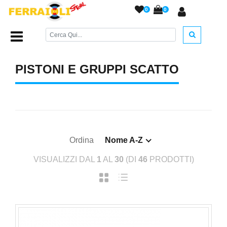
0
0
Home Page
/
RICAMBI
/
Pistoni e Gruppi Scatto
/
PISTONI E GRUPPI SCATTO
Ordina
Nome A-Z
VISUALIZZI DAL
1
AL
30
(DI
46
PRODOTTI)