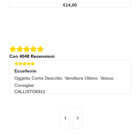
€14,00
Con 4048 Recensioni
Eccellente
E
Oggetto Come Descritto. Venditore Ottimo. Veloce.
Pe
I
Consigliat
CALLISTO6911