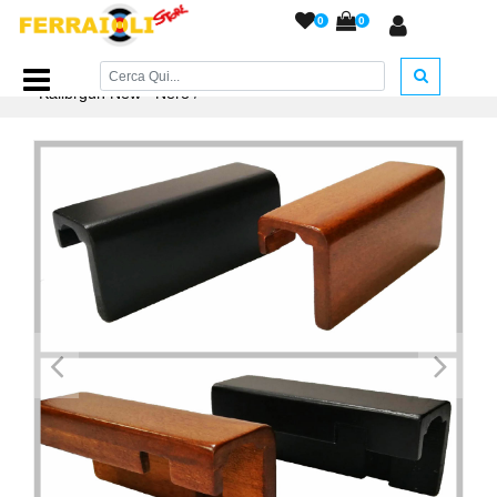
0
0
Home Page
/
RICAMBI
/
Ricambi Vari A.C.
/
Poggiaguancia
Kalibrgun New - Nero
/
<
>