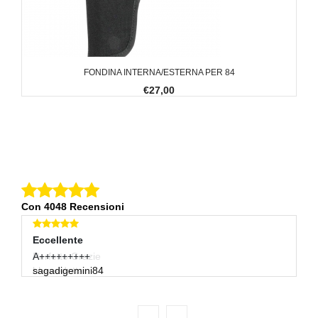
FONDINA INTERNA/ESTERNA PER 84
€27,00
Con 4048 Recensioni
Eccellente
E
A+++++++++
Ot
sagadigemini84
g