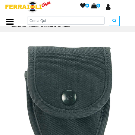
0
0
Home Page
/
ACCESSORI ARMERIA
/
Fondine
/
Porta
Manette Radar Cordura Chiuso
/