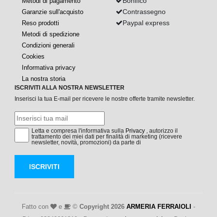
Bonifico
Metodi di pagamento
Contrassegno
Garanzie sull'acquisto
Paypal express
Reso prodotti
Metodi di spedizione
Condizioni generali
Cookies
Informativa privacy
La nostra storia
ISCRIVITI ALLA NOSTRA NEWSLETTER
Inserisci la tua E-mail per ricevere le nostre offerte tramite newsletter.
Letta e compresa l'informativa sulla
Privacy
, autorizzo il
trattamento dei miei dati per finalità di marketing (ricevere
newsletter, novità, promozioni) da parte di
ISCRIVITI
Fatto con
e
©
Copyright 2026
ARMERIA FERRAIOLI
-