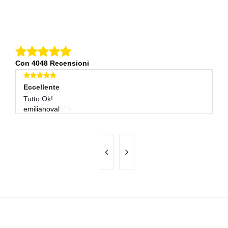
Con 4048 Recensioni
Eccellente
E
Tutto Ok!
Ot
emilianoval
ci