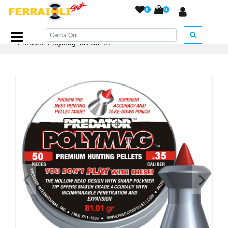
0
0
Home Page
/
PIOMBINI
/
Piombini JSB cal. 5,5 - 6,35.....
/
Predator Polymag .35 cal. 9
/
<
>