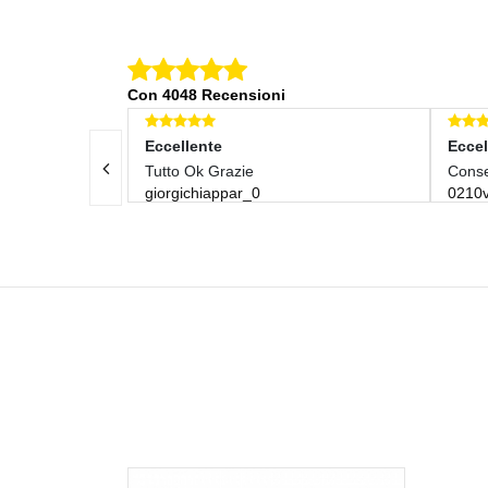
Con 4048 Recensioni
nte
Eccellente
k Grazie
Consegna Velocissima
hiappar_0
0210vincenzo