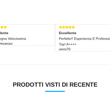
Eccellente
Eccellente
Perfetto!! Esperienza E Professionalità
Perfetto E Profess
Top! A++++
Venditore.grazie.
omni70
la_rosa_nera
PRODOTTI VISTI DI RECENTE