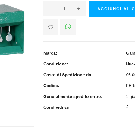
-
+
AGGIUNGI AL 
Marca:
Gam
Condizione:
Nuo
Costo di Spedizione da
€6.0
Codice:
FER
Generalmente spedito entro:
1 gi
Condividi su