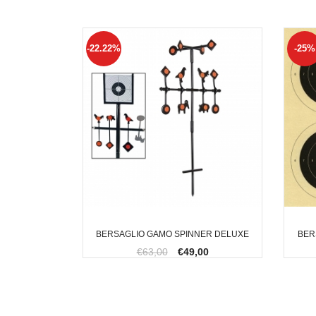
-22.22%
-25%
BERSAGLIO GAMO SPINNER DELUXE
BER
€63,00
€49,00