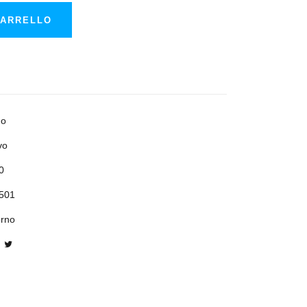
CARRELLO
o
vo
0
501
orno