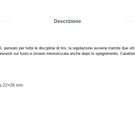
Descrizione
nsato per tutte le discipline di tiro, la regolazione avviene tramite due vit
i presenti sul fusto e rimane memorizzata anche dopo lo spegnimento. Caratteri
da 22×26 mm