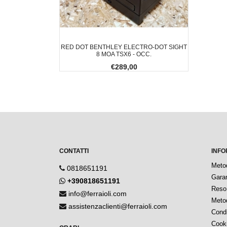
RED DOT BENTHLEY ELECTRO-DOT SIGHT
8 MOA TSX6 - OCC.
€289,00
CONTATTI
INFO
Meto
0818651191
Garan
+390818651191
Reso 
info@ferraioli.com
Metod
assistenzaclienti@ferraioli.com
Condi
Cook