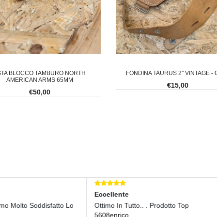
STA BLOCCO TAMBURO NORTH
FONDINA TAURUS 2" VINTAGE - 
AMERICAN ARMS 65MM
€15,00
€50,00
llente
Eccellente
o In Tutto.. . Prodotto Top
Perfetto, Quello Ke Cercavo.
enrico
marmich69