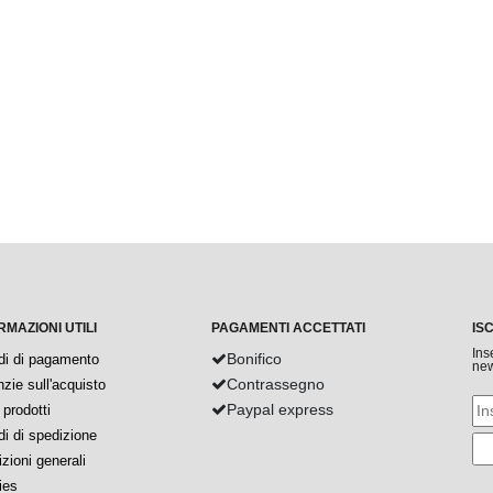
RMAZIONI UTILI
PAGAMENTI ACCETTATI
IS
Ins
Bonifico
di di pagamento
new
Contrassegno
zie sull'acquisto
Paypal express
prodotti
i di spedizione
zioni generali
ies