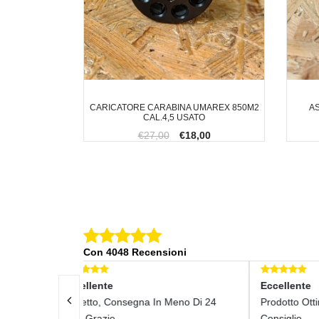
CARICATORE CARABINA UMAREX 850M2
A
CAL.4,5 USATO
€27,00
€18,00
Con 4048 Recensioni
Eccellente
Ecce
n Meno Di 24
Prodotto Ottimo Molto Soddisfatto Lo
Ottim
5608
Consiglio