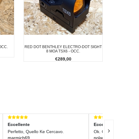
OCC.
RED DOT BENTHLEY ELECTRO-DOT SIGHT
8 MOA TSX6 - OCC.
€289,00
Eccellente
Eccellente
Ok. Grazie
Perfetto, Cons
nolaru
Ore. Grazie