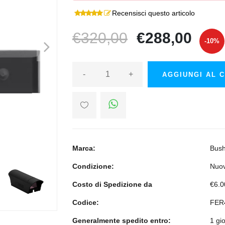
Recensisci questo articolo
€320,00
€288,00
>
-10%
-
+
AGGIUNGI AL 
Marca:
Bush
Condizione:
Nuo
>
Costo di Spedizione da
€6.0
Codice:
FER
Generalmente spedito entro:
1 gi