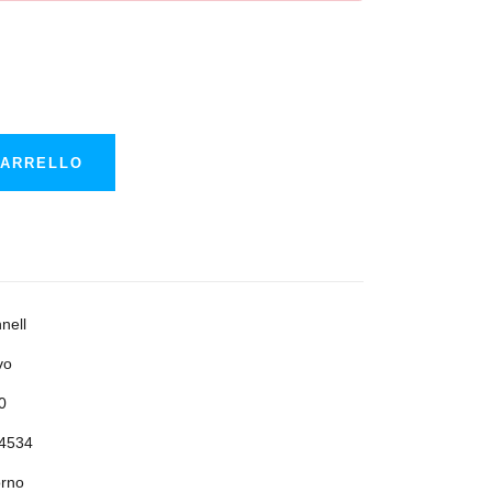
CARRELLO
nell
vo
0
4534
orno