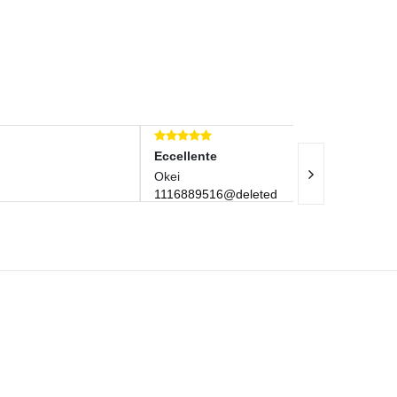
Eccellente
Eccellente
Okei
Articolo Come 
1116889516@deleted
Venditore Serio
nofly67