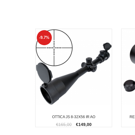
-9.7%
OTTICA JS 8-32X56 IR AO
RE
€165,00
€149,00