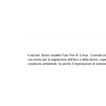
Il red dot
Burris
modello
Fast Fire III 3 moa
. Comodo sist
cacciavite per la regolazione dell'alzo e della deriva, co
condizioni ambientali; ha anche 3 impostazioni di lumino