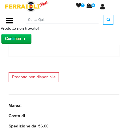
0
0
Home Page
/
Rest Hoyt Super dx. . . .
/
Prodotto non trovato!
Prodotto non disponibile
Marca:
Costo di
Spedizione da
€6.00