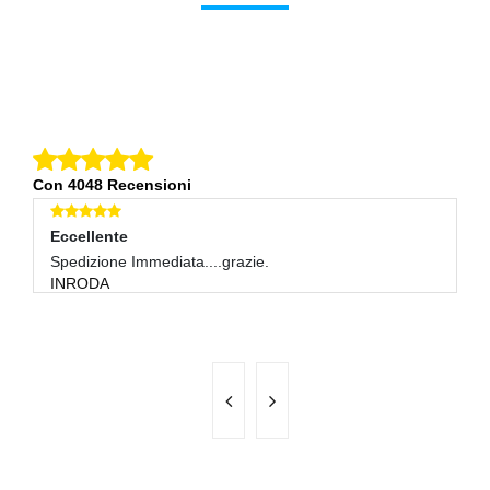
Con 4048 Recensioni
Eccellente
E
Spedizione Immediata....grazie.
Pr
INRODA
R