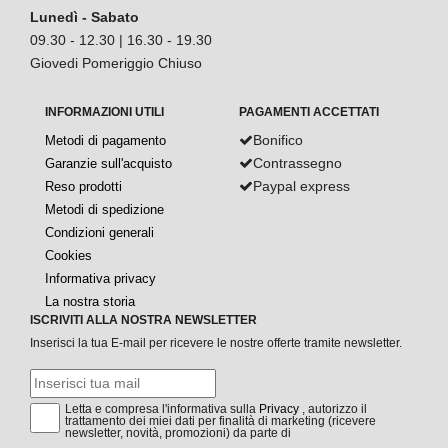
Lunedì - Sabato
09.30 - 12.30 | 16.30 - 19.30
Giovedi Pomeriggio Chiuso
INFORMAZIONI UTILI
PAGAMENTI ACCETTATI
Bonifico
Metodi di pagamento
Contrassegno
Garanzie sull'acquisto
Paypal express
Reso prodotti
Metodi di spedizione
Condizioni generali
Cookies
Informativa privacy
La nostra storia
ISCRIVITI ALLA NOSTRA NEWSLETTER
Inserisci la tua E-mail per ricevere le nostre offerte tramite newsletter.
Letta e compresa l'informativa sulla
Privacy
, autorizzo il
trattamento dei miei dati per finalità di marketing (ricevere
newsletter, novità, promozioni) da parte di