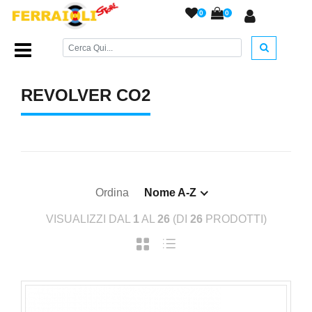
0
0
Home Page
/
ARMI AD ARIA COMPRESSA
/
Revolver Co2
/
REVOLVER CO2
Ordina
Nome A-Z
VISUALIZZI DAL
1
AL
26
(DI
26
PRODOTTI)