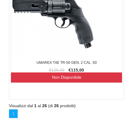
UMAREX T4E TR-50 GEN. 2 CAL .50
€126,00
€115,00
Non Disponibile
Visualizzi dal
1
al
26
(di
26
prodotti)
1