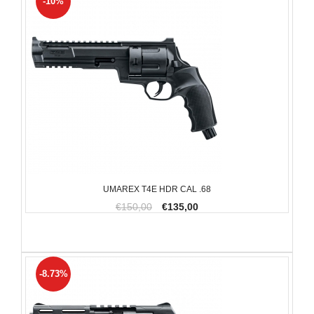
-10%
UMAREX T4E HDR CAL .68
€150,00
€135,00
-8.73%