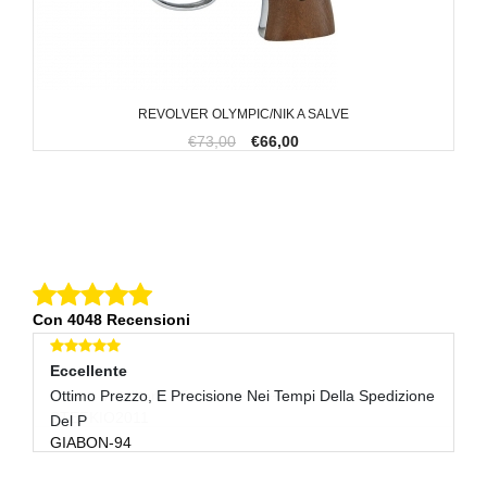
REVOLVER OLYMPIC/NIK A SALVE
€73,00
€66,00
Con 4048 Recensioni
Eccellente
E
Ottimo Prezzo, E Precisione Nei Tempi Della Spedizione
Sp
D
Del P
GIABON-94