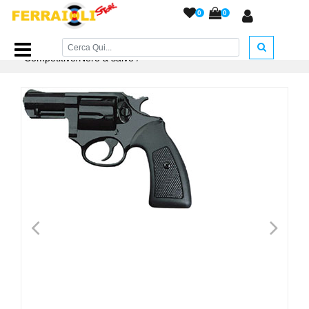
0
0
Home Page
/
ARMI A SALVE
/
Revolver
/
Revolver
Competitive/Nero a salve
/
<
>