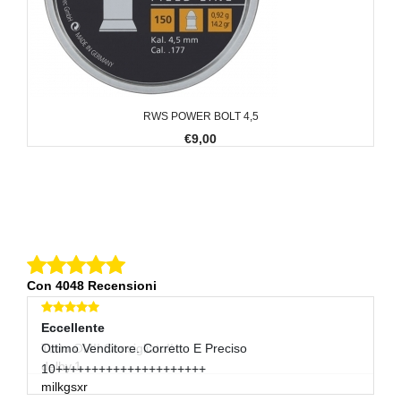
RWS POWER BOLT 4,5
€9,00
Con 4048 Recensioni
Eccellente
E
Ottimo Venditore. Corretto E Preciso
Pi
10+++++++++++++++++++++
Ve
milkgsxr
gi