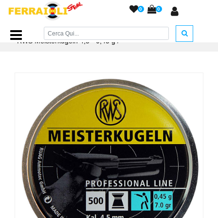
0
0
Home Page
/
PIOMBINI
/
Piombini RWS cal. 4,5 e 5,5
/
RWS Meisterkugeln 4,5 - 0,45 g
/