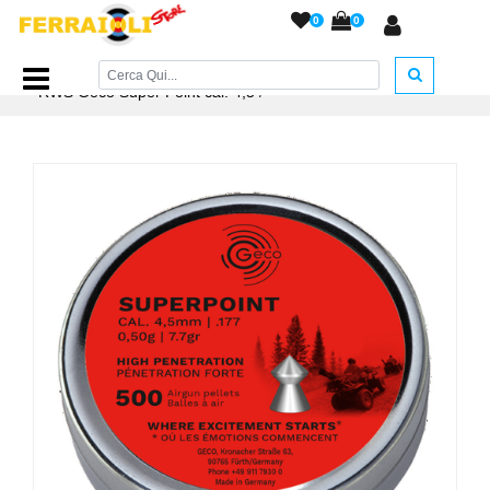
0
0
Home Page
/
PIOMBINI
/
Piombini RWS cal. 4,5 e 5,5
/
RWS Geco Super Point cal. 4,5
/