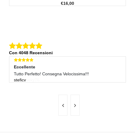
€16,00
Con 4048 Recensioni
Eccellente
E
Tutto Perfetto! Consegna Velocissima!!!
Tu
steficv
f