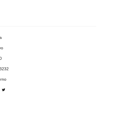
a
vo
0
3232
orno