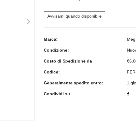
Avvisami quando disponibile
>
Marca:
Meg
Condizione:
Nuo
Costo di Spedizione da
€6.0
Codice:
FER
Generalmente spedito entro:
1 gi
Condividi su