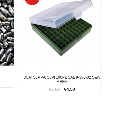
SCATOLA P/COLPI 100PZ CAL 9-380-32 S&W
MEGA
€5,00
€4,50