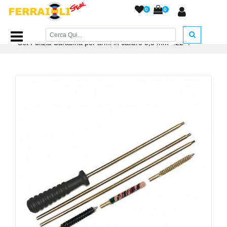
0
0
Home Page
/
ACCESSORI ARMERIA
/
Accessori Pulizia
/
Set Pulizia Carabina per armi in calibro 5,5 mm- .22''
/