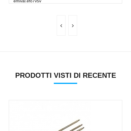
emival.efo7v5v
be
PRODOTTI VISTI DI RECENTE