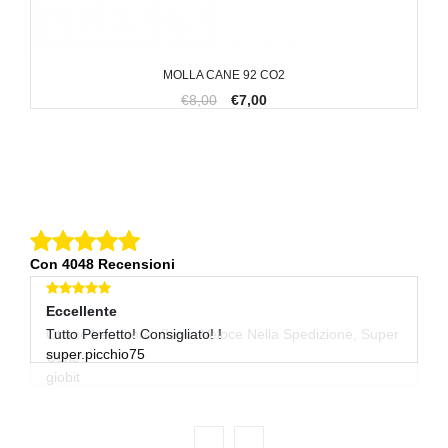
MOLLA CANE 92 CO2
€8,00
€7,00
Con 4048 Recensioni
Eccellente
Eccellente
E
Ottimo Venditore, Serio, Veloce Nella Spedizione, Super
Tutto Perfetto! Consigliato! !
Ot
super.picchio75
w
Cons
giobit