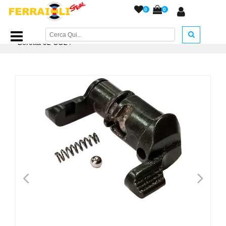
0
0
Home Page
/
RICAMBI
/
Ricambi Vari CO2
/
Sicura per
Beretta 92 CO2
/
<
>