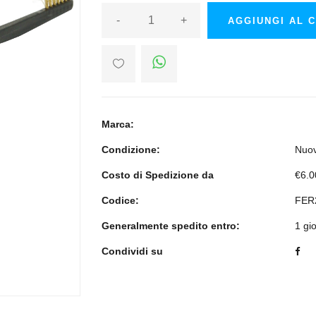
-
+
AGGIUNGI AL 
Marca:
Condizione:
Nuo
Costo di Spedizione da
€6.0
Codice:
FER
Generalmente spedito entro:
1 gi
Condividi su