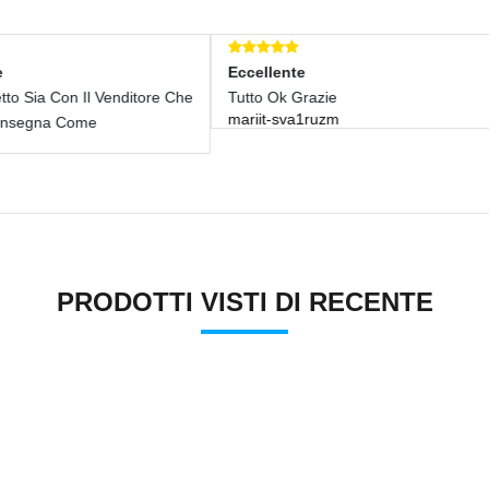
ccellente
Eccellente
tto Ok Grazie
Venditore Serio Ed Affidabile
riit-sva1ruzm
Come Da Descrizione,
crismarti2850
PRODOTTI VISTI DI RECENTE