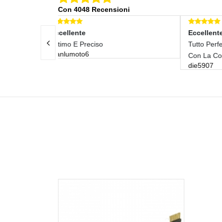
Con 4048 Recensioni
Eccellente
E
Tutto Perfetto Sia Con Il Venditore Che
Tu
ma
Con La Consegna Come
die5907