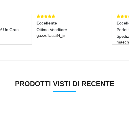
llente
Eccellente
mo Venditore
Perfetto, Come In Descrizione.
ellacc84_5
Spedizione Tempestiva. Consig
maechensama
PRODOTTI VISTI DI RECENTE