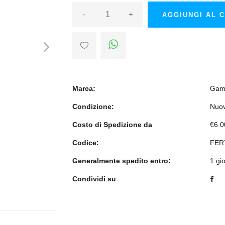
-
+
AGGIUNGI AL 
>
Marca:
Gam
Condizione:
Nuo
Costo di Spedizione da
€6.0
Codice:
FER
Generalmente spedito entro:
1 gi
Condividi su