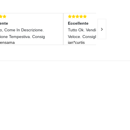
Eccellente
Eccellente
Tutto Ok. Venditore Affidabile E Molto
Ottimo Vendito
tramcri
Veloce. Consigliatiss
ian*curtis