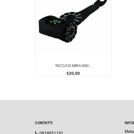
TACCA DI MIRA 400/...
€20,00
CONTATTI
INFO
Meto
0818651191