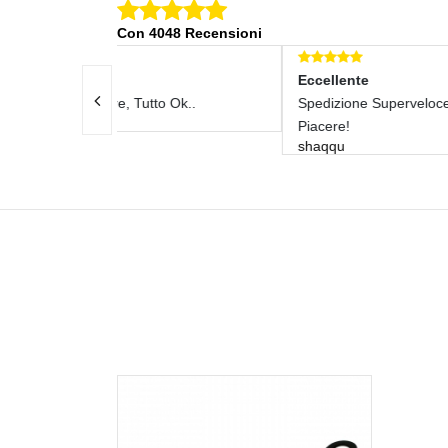
Con 4048 Recensioni
Eccellente
Ecce
to Ok..
Spedizione Superveloce! Un Gran
Otti
gazz
Piacere!
shaqqu