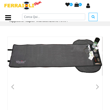
0
0
Home Page
/
ACCESSORI ARMERIA
/
Accessori Pulizia
/
Tappetino Napier Manutenzione Armi
/
<
>