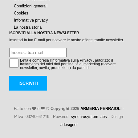
Condizioni generali
Cookies
Informativa privacy
La nostra storia
ISCRIVITI ALLA NOSTRA NEWSLETTER
Inserisci la tua E-mail per ricevere le nostre offerte tramite newsletter.
Letta e compresa l'informativa sulla
Privacy
, autorizzo il
trattamento dei miei dati per finalità di marketing (ricevere
newsletter, novità, promozioni) da parte di
ISCRIVITI
Fatto con
e
©
Copyright 2026
ARMERIA FERRAIOLI
-
P.Iva: 03240661219 - Powered:
synchrosystem labs
- Design:
adesigner