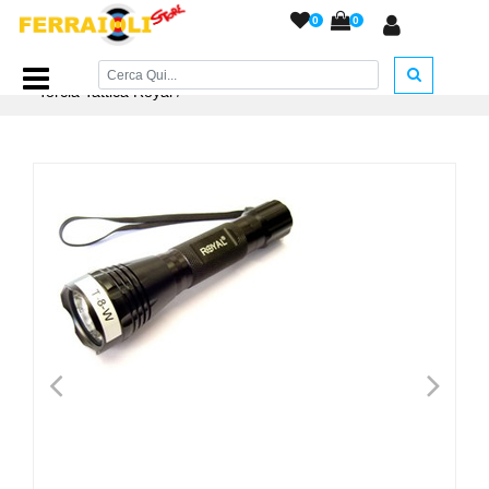
0
0
Home Page
/
TEMPO LIBERO
/
Manette, Bastoni e Torce
/
Torcia Tattica Royal
/
<
>