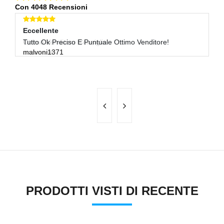
Con 4048 Recensioni
Eccellente
Eccellente
E
Ottimo Venditore Consiglio
Tutto Ok Preciso E Puntuale Ottimo Venditore!
Ve
uzzanese
malvoni1371
ad
PRODOTTI VISTI DI RECENTE