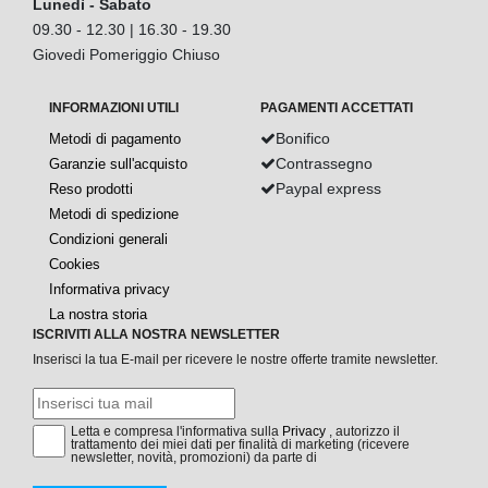
Lunedì - Sabato
09.30 - 12.30 | 16.30 - 19.30
Giovedi Pomeriggio Chiuso
INFORMAZIONI UTILI
PAGAMENTI ACCETTATI
Bonifico
Metodi di pagamento
Contrassegno
Garanzie sull'acquisto
Paypal express
Reso prodotti
Metodi di spedizione
Condizioni generali
Cookies
Informativa privacy
La nostra storia
ISCRIVITI ALLA NOSTRA NEWSLETTER
Inserisci la tua E-mail per ricevere le nostre offerte tramite newsletter.
Letta e compresa l'informativa sulla
Privacy
, autorizzo il
trattamento dei miei dati per finalità di marketing (ricevere
newsletter, novità, promozioni) da parte di