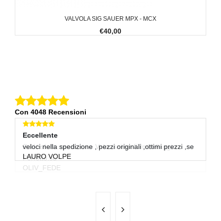
VALVOLA SIG SAUER MPX - MCX
€40,00
Con 4048 Recensioni
Eccellente
E
veloci nella spedizione , pezzi originali ,ottimi prezzi ,se
Og
LAURO VOLPE
7