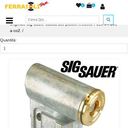
0
0
Home Page
/
RICAMBI
/
Valvole per CO2 e PCP
/
Valvola
originale Sig Sauer adatta alle pistole modello P320 e P250
a co2.
/
Quantità: