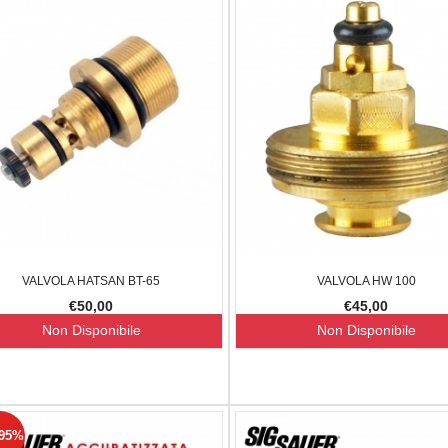
7,00
-20.34%
VALVOLA HATSAN BT-65
VALVOLA HW 100
€50,00
€45,00
Non Disponibile
Non Disponibile
.95%
LE J
OTTICA JS 4-16X44 IR AO
DAN WESSO