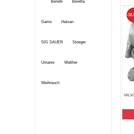
Benelli
Beretta
-32
Gamo
Hatsan
SIG SAUER
Stoeger
Umarex
Walther
Weihrauch
VALV