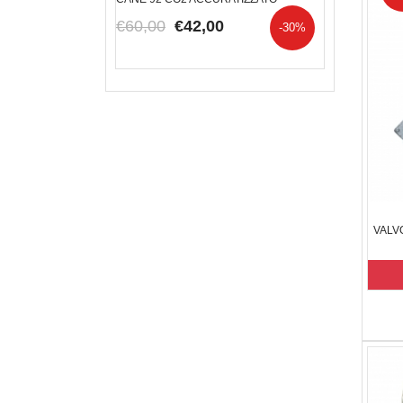
€60,00
€42,00
€250,00
€
-30%
VALV