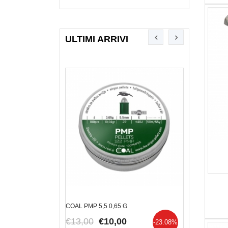
ULTIMI ARRIVI
TSAN ESCORT A
COAL PMP 5,5 0,65 G
CARICHINO M
-.45AC
€13,00
€10,00
-23.08%