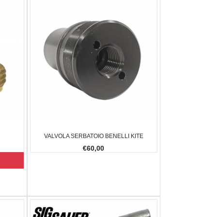
VALVOLA SERBATOIO BENELLI KITE
€60,00
N 2,5 SILVER - ROUND BB
APPOGGIO ANTERIORE PER REST
SIG SA