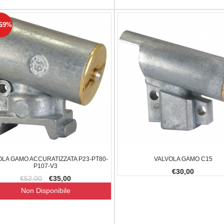
.69%
OLA GAMO ACCURATIZZATA P23-PT80-
VALVOLA GAMO C15
P107-V3
€30,00
€52,00
€35,00
Non Disponibile