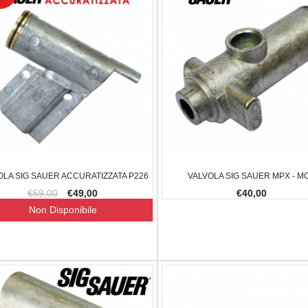
150,00
€100,00
€85,00
€180,00
-40%
-15%
OLA SIG SAUER ACCURATIZZATA P226
VALVOLA SIG SAUER MPX - M
€59,00
€49,00
€40,00
Non Disponibile