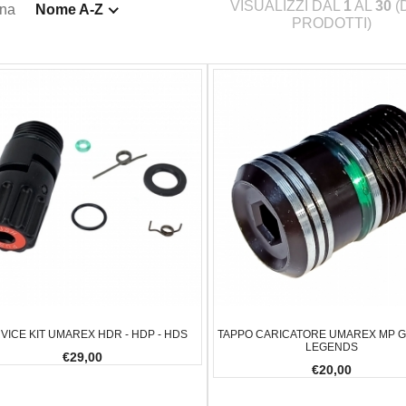
VISUALIZZI DAL
1
AL
30
(
ina
Nome A-Z
PRODOTTI)
VICE KIT UMAREX HDR - HDP - HDS
TAPPO CARICATORE UMAREX MP 
LEGENDS
€29,00
€20,00