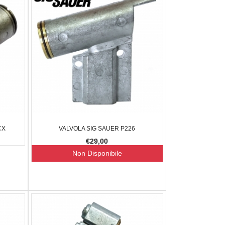
SR206
€160,00
€197,
-11.11%
€25,00
€16,00
-36%
CX
VALVOLA SIG SAUER P226
€29,00
Non Disponibile