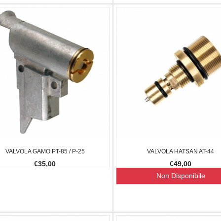
VALVOLA GAMO PT-85 / P-25
VALVOLA HATSAN AT-44
€35,00
€49,00
Non Disponibile
AGLULA UPLULA 9MM
BALLISTOL MANGIA RUGGINE 150 ML
FX IMPACT 
€10,00
€2.300,00