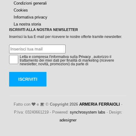
Condizioni generali
Cookies
Informativa privacy
La nostra storia
ISCRIVITI ALLA NOSTRA NEWSLETTER
Inserisci la tua E-mail per ricevere le nostre offerte tramite newsletter.
Letta e compresa l'informativa sulla
Privacy
, autorizzo il
trattamento dei miei dati per finalità di marketing (ricevere
newsletter, novità, promozioni) da parte di
ISCRIVITI
Fatto con
e
©
Copyright 2026
ARMERIA FERRAIOLI
-
P.Iva: 03240661219 - Powered:
synchrosystem labs
- Design:
adesigner