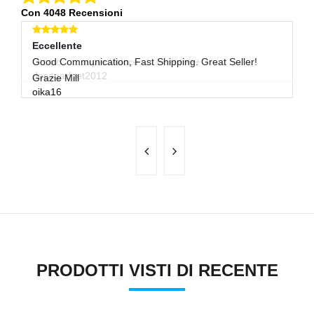
Con 4048 Recensioni
Eccellente
Eccellente
E
Ottimo.......super Veloce......++++++++
Good Communication, Fast Shipping. Great Seller!
Tu
desagadget2012
st
Grazie Mill
oika16
PRODOTTI VISTI DI RECENTE