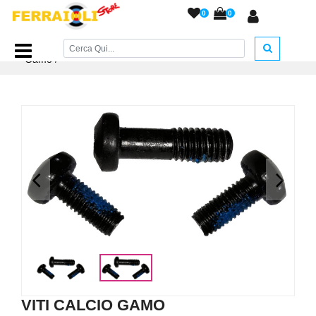
0
0
Home Page
/
RICAMBI
/
Ricambi Vari A.C.
/
Viti calcio
Gamo
/
<
>
VITI CALCIO GAMO